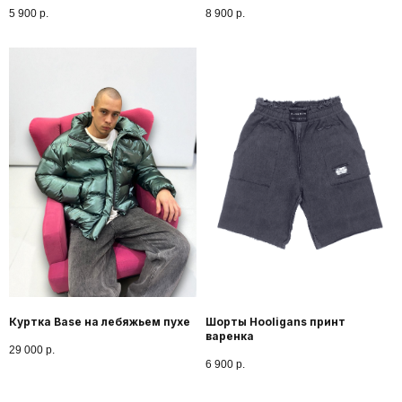
5 900
р.
8 900
р.
НОВИНКИ
ЖИЗНЬ БРЕНДА
Куртка Base на лебяжьем пухе
Шорты Hooligans принт
варенка
29 000
р.
6 900
р.
Мы — больше, чем одежда. Мы —