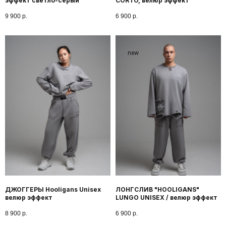
эффект светло-серый
CORTO, велюр эффект
9 900
р.
6 900
р.
new
ДЖОГГЕРЫ Hooligans Unisex
ЛОНГСЛИВ "HOOLIGANS"
велюр эффект
LUNGO UNISEX / велюр эффект
8 900
р.
6 900
р.