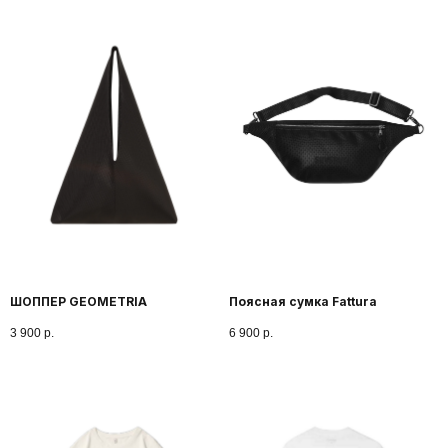
истина, сшитая в каждом стежке.
ТКАНИ
Натуральные ткани
и безупречный пошив
ПРОИЗВОДСТВО
ШОППЕР GEOMETRIA
Поясная сумка Fattura
3 900
р.
6 900
р.
Дорогие наши клиенты и це
нашего бренда
С радостью сообщаем, что
с 20 июня нашу одежду мо
приобрести в магазине
«Петербургский дизайн»
Собственное