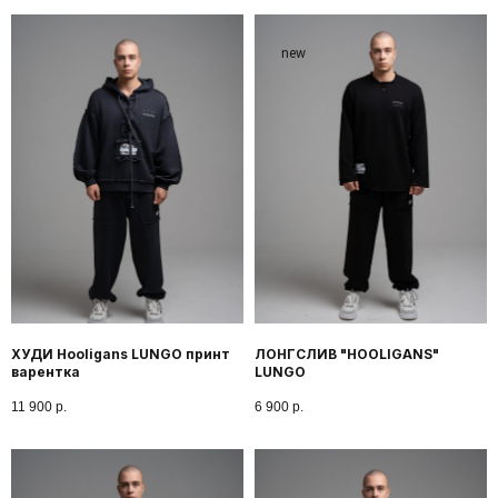
new
ХУДИ Hooligans LUNGO принт
ЛОНГСЛИВ "HOOLIGANS"
варентка
LUNGO
11 900
р.
6 900
р.