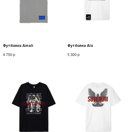
SUVERUM TG
Правда — это ты.
Все остальное — ткань.
Футболка Amali
Футболка Ala
4 750
р.
5 300
р.
Подписаться
SUVERUM — КОГДА ИСТИНА