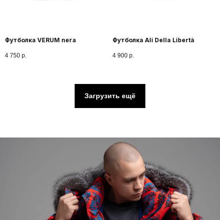
ВСТРЕЧАЕТ ЛЮБОВЬ
Футболка VERUM nera
Футболка Ali Della Libertà
4 750
р.
4 900
р.
КЛИЕНТАМ
СОТРУДНИЧЕСТВО
Загрузить ещё
КАТАЛОГ
МЕРЧ
О БРЕНДЕ
ПАРТНЕРАМ
SALE
КОЛЛАБОРАЦИИ
ДОСТАВКА И ОПЛАТА
КОНТАКТЫ
Санкт-Петербург, ул. Кирочная 67, стр 2
(пространство «Фабрика» во дворе)
ТЦ «Галерея», Санкт-Петербург, пр. Лиговский
30, 2 этаж (магазин «Петербургский дизайн»)