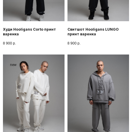
Худи Hooligans Corto принт
Свитшот Hooligans LUNGO
варенка
принт варенка
8 900
р.
8 900
р.
new