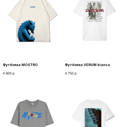
расположенный в ТК ГАЛЕРЕ
производство в Санкт-
Петербурге
О бренде
МЫ В TELEGRAM
Футболка MOSTRO
Футболка VERUM bianca
4 900
р.
4 750
р.
30 марта❤️ завершающий день нашей ярмарки. Спасибо,
всем тем кто стал нашим покупателем
и почитателем. Наше знакомство очень ценно для Нас.
Мы запустили работу по нашему сайту Suverum.ru