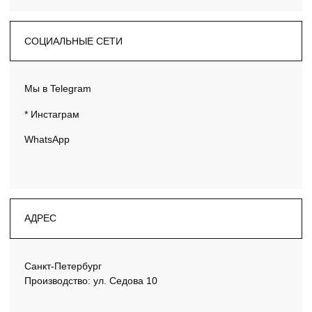
«Петербургский дизайн»
Санкт-Петербург
расположенный в ТК ГАЛЕРЕ
Производство: ул. Седова 10
МЫ В TELEGRAM
30 марта❤️ завершающий день нашей ярмарки. Спасибо,
всем тем кто стал нашим покупателем
и почитателем. Наше знакомство очень ценно для Нас.
Мы запустили работу по нашему сайту Suverum.ru