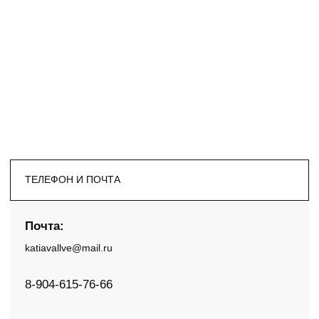
ТЕЛЕФОН И ПОЧТА
Почта:
katiavallve@mail.ru
8-904-615-76-66
СОЦИАЛЬНЫЕ СЕТИ
Мы в Telegram
* Инстаграм
WhatsApp
Дорогие наши клиенты и це
нашего бренда
С радостью сообщаем, что
АДРЕС
с 20 июня нашу одежду мо
приобрести в магазине