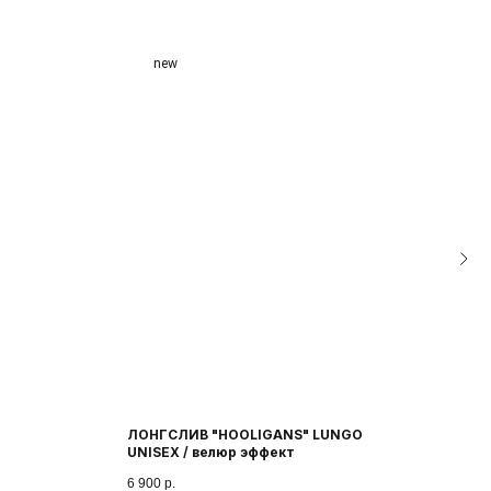
new
О БРЕНДЕ
ДОСТАВКА И ОПЛАТА
КОНТАКТЫ
ЛОНГСЛИВ "HOOLIGANS" LUNGO
Худи
UNISEX / велюр эффект
8 900
6 900
р.