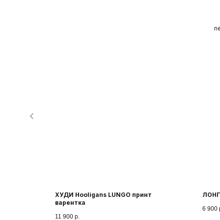
n
КЛИЕНТАМ
СОТРУДНИЧЕСТВО
МЕР
ХУДИ Hooligans LUNGO принт
ЛОНГ
варентка
6 900
11 900
р.