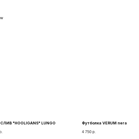
ew
Ч
ПАРТНЕРАМ
КОЛЛАБОРАЦИИ
КАТАЛОГ
SALE
СЛИВ "HOOLIGANS" LUNGO
Футболка VERUM nera
р.
4 750
р.